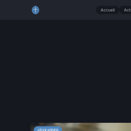
Accueil
Act
JEUX-VIDEO