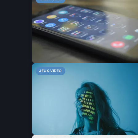
JEUX-VIDEO